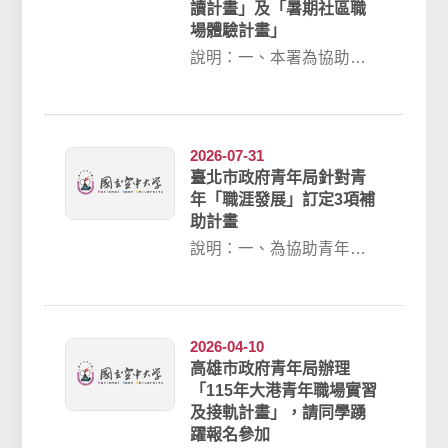
讀計畫」及「暑期社區職
場體驗計畫」
說明：一、本署為協助大
專在學青年及早認識職
場，培養就業能力，同時
累積工作經驗，辦理大...
2026-07-31
臺北市政府青年局針對青
年「職涯發展」訂定3項補
助計畫
說明：一、為協助青年積
極探索未來職涯方向，充
實職場職能及職 場再培
力，並透過實習減少...
2026-04-10
高雄市政府青年局辦理
「115年大港青年職場實習
及接軌計畫」，請同學踴
躍報名參加