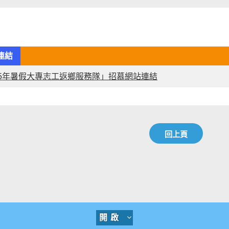
連結
15年暑假大專志工返鄉服務隊」招慕網站連結
回上頁
開啟