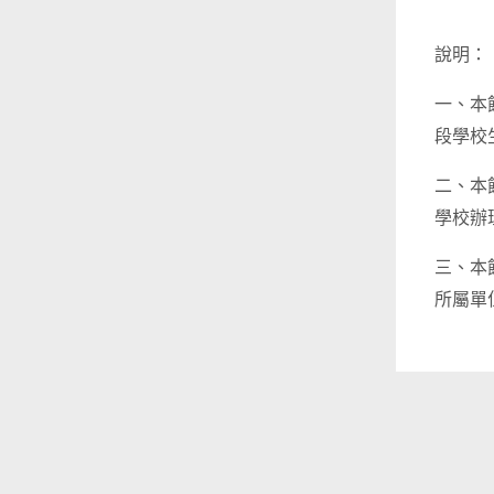
說明：
一、本
段學校
二、本
學校辦
三、本
所屬單