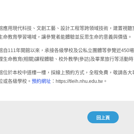
館應用現代科技、文創工藝、設計工程等跨領域技術，建置視聽
生命教育學習場域，讓參覽者能體驗並反思生命的意義與價值。
館自111年開館以來，承接各級學校及公私立團體等參覽近450場
理生命教育(相關)課程體驗、校外教學(參訪)及畢業旅行等活動
館位於本校中道樓一樓，採線上預約方式，全程免費，敬請各大專
位或各級學校。
預約網址
：https://tleih.nhu.edu.tw。
回上頁