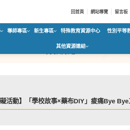
回首頁
網站導覽
留言板
導
導師專區
新生專區
特殊教育資源中心
性別平等
其他資源連結
特教訊息
礙活動】「學校故事×藥布DIY」痠痛Bye By