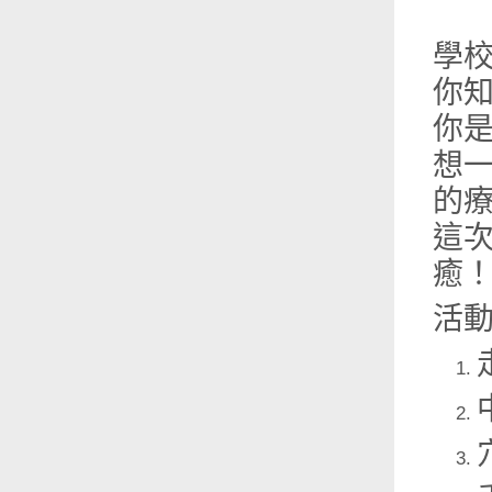
學校
你
你
想
的
這次
癒
活