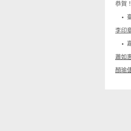
恭賀
李印
蕭如
顏瑜